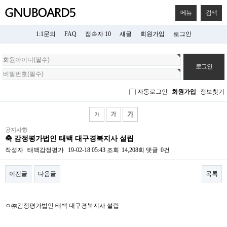
메뉴
검색
1:1문의
FAQ
접속자 10
새글
회원가입
로그인
회
원
로
그
자동로그인
회원가입
정보찾기
인
공지사항
축 감정평가법인 태백 대구경북지사 설립
작성자
태백감정평가
19-02-18 05:43
조회
14,208회
댓글
0건
이전글
다음글
목록
본문
ㅇ㈜감정평가법인 태백 대구경북지사 설립