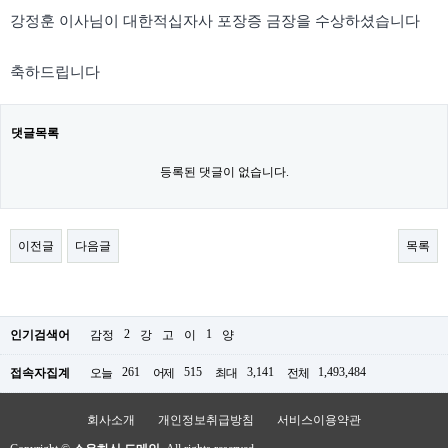
강정훈 이사님이 대한적십자사 포장증 금장을 수상하셨습니다
축하드립니다
댓글목록
등록된 댓글이 없습니다.
이전글
다음글
목록
2
1
인기검색어
감정
강
고
이
양
261
515
3,141
1,493,484
접속자집계
오늘
어제
최대
전체
회사소개
개인정보취급방침
서비스이용약관