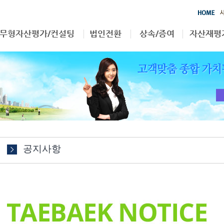
무형자산평가/컨설팅
법인전환
상속/증여
자산재평
영업권
부동산
상속/증여
자산재평
특허권
무형자산
상표권
기타
공지사항