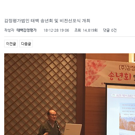
감정평가법인 태백 송년회 및 비전선포식 개최
작성자
태백감정평가
18-12-28 19:06
조회
14,819회
댓글
0건
이전글
다음글