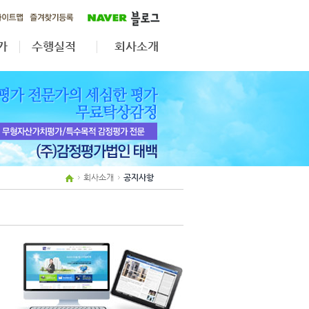
가
수행실적
회사소개
가
무형자산·법인전환
공지사항
자산재평가
업무분야
상속·증여
조직도
보상평가
인원현황
제휴사보기
회사소개
공지사항
오시는길