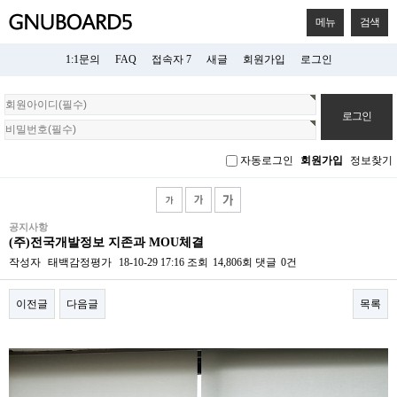
메뉴
검색
1:1문의
FAQ
접속자 7
새글
회원가입
로그인
회
원
로
그
자동로그인
회원가입
정보찾기
인
공지사항
(주)전국개발정보 지존과 MOU체결
작성자
태백감정평가
18-10-29 17:16
조회
14,806회
댓글
0건
이전글
다음글
목록
본문