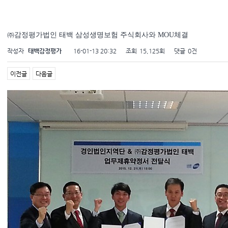
㈜감정평가법인 태백 삼성생명보험 주식회사와 MOU체결
작성자
태백감정평가
16-01-13 20:32
조회
15,125회
댓글
0건
이전글
다음글