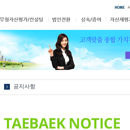
무형자산평가/컨설팅
법인전환
상속/증여
자산재평
영업권
부동산
상속/증여
자산재평
특허권
무형자산
상표권
기타
공지사항