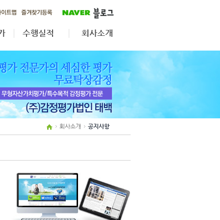
가
수행실적
회사소개
가
무형자산·법인전환
공지사항
자산재평가
업무분야
상속·증여
조직도
보상평가
인원현황
제휴사보기
회사소개
공지사항
오시는길