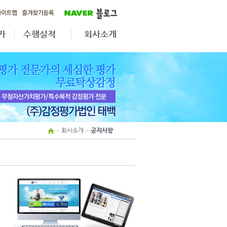
가
수행실적
회사소개
가
무형자산·법인전환
공지사항
자산재평가
업무분야
상속·증여
조직도
보상평가
인원현황
제휴사보기
회사소개
공지사항
오시는길