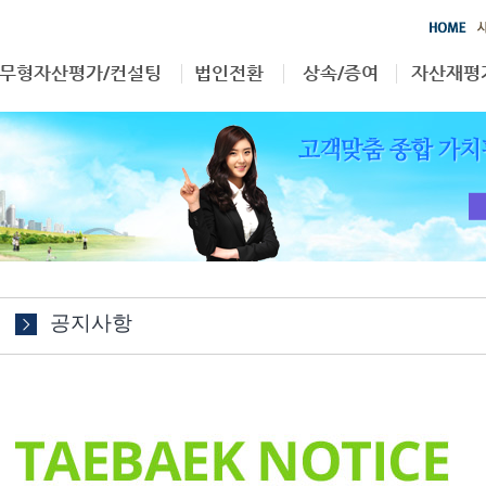
무형자산평가/컨설팅
법인전환
상속/증여
자산재평
영업권
부동산
상속/증여
자산재평
특허권
무형자산
상표권
기타
공지사항