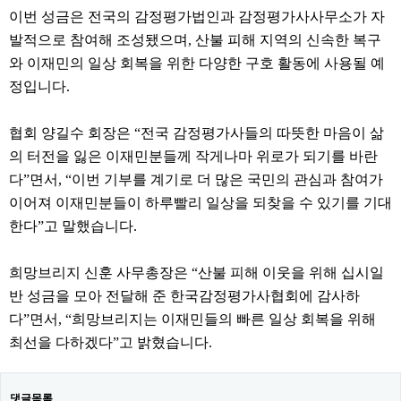
이번 성금은 전국의 감정평가법인과 감정평가사사무소가 자
발적으로 참여해 조성됐으며
,
산불
피해 지역의 신속한 복구
와 이재민의 일상 회복을 위한 다양한 구호 활동에 사용될 예
정입니다
.
협회 양길수 회장
은
“
전국 감정평가사들의 따뜻한 마음이 삶
의 터전을 잃은 이재민분들께 작게
나마 위로가 되기를 바란
다
”
면서
, “
이번 기부를 계기로 더 많은 국민의 관심과 참여가
이어져 이
재민분들이 하루빨리 일상을 되찾을 수 있기를 기대
한다
”
고 말했습니다
.
희망브리지 신훈 사무총장은
“
산불 피해 이웃을 위해 십시일
반 성금을 모아 전달해 준 한국
감
정평가사협회에 감사하
다
”
면서
, “
희망브리지는 이재민들의 빠른 일상 회복을 위해
최선을 다
하겠다
”
고 밝혔습니다
.
댓글목록