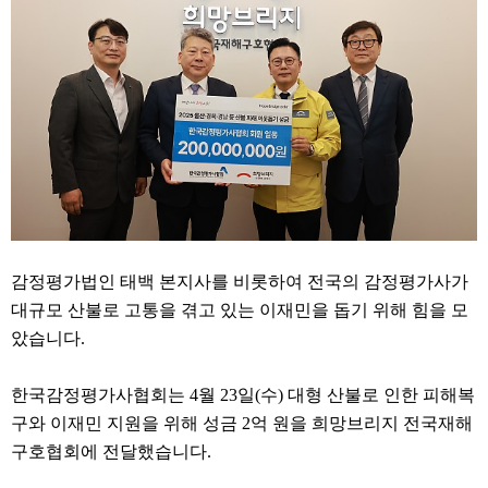
감정평가법인 태백 본지사를 비롯하여 전국의 감정평가사가
대규모 산불로 고통을 겪고 있는 이재민을 돕기 위해 힘을 모
았습니다
.
한국감정평가사협회는
4
월
23
일
(
수
)
대형 산불로 인한 피해복
구와 이재민 지원을 위해 성금
2
억 원을 희망브
리지 전국재해
구호협회에 전달했습니다
.