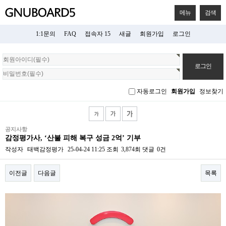
메뉴
검색
1:1문의
FAQ
접속자 15
새글
회원가입
로그인
회
원
로
그
자동로그인
회원가입
정보찾기
인
공지사항
감정평가사, ‘산불 피해 복구 성금 2억’ 기부
작성자
태백감정평가
25-04-24 11:25
조회
3,874회
댓글
0건
이전글
다음글
목록
본문