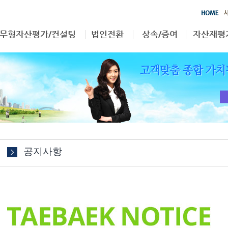
무형자산평가/컨설팅
법인전환
상속/증여
자산재평
영업권
부동산
상속/증여
자산재평
특허권
무형자산
상표권
기타
공지사항