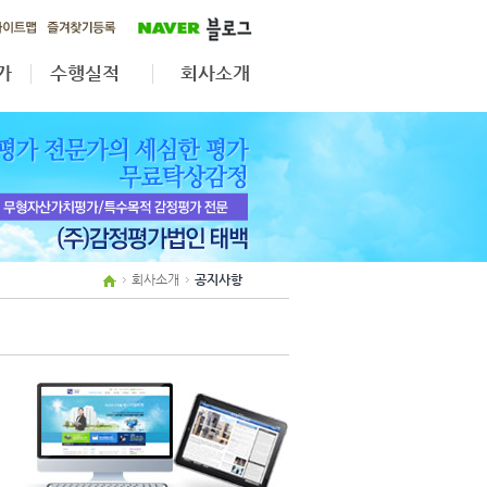
가
수행실적
회사소개
가
무형자산·법인전환
공지사항
자산재평가
업무분야
상속·증여
조직도
보상평가
인원현황
제휴사보기
회사소개
공지사항
오시는길