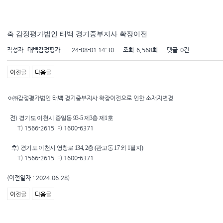
축 감정평가법인 태백 경기중부지사 확장이전
작성자
태백감정평가
24-08-01 14:30
조회
6,568회
댓글
0건
이전글
다음글
ㅇ㈜감정평가법인 태백 경기중부지사 확장이전으로 인한 소재지변경
전)
경기도 이천시 증일동
93-5
제
3
층 제
1
호
T) 1566-2615 F) 1600-6371
후)
경기도 이천시 영창로
134, 2
층
(
관고동
17
외
1
필지
)
T) 1566-2615 F) 1600-6371
(이전일자 : 2024.06.28)
이전글
다음글