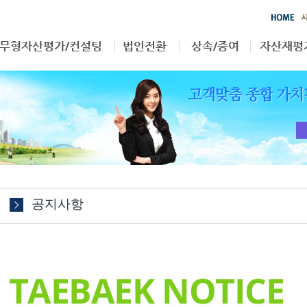
무형자산평가/컨설팅
법인전환
상속/증여
자산재평
영업권
부동산
상속/증여
자산재평
특허권
무형자산
상표권
기타
공지사항