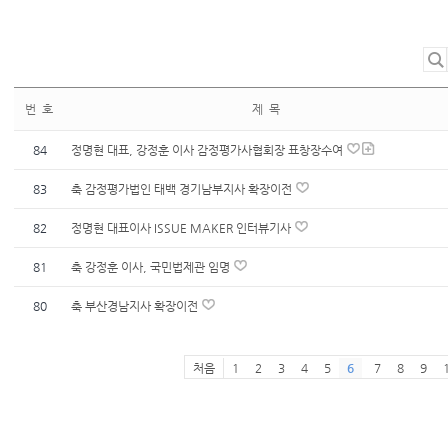
번 호
제 목
84
정명현 대표, 강정훈 이사 감정평가사협회장 표창장수여
83
축 감정평가법인 태백 경기남부지사 확장이전
82
정명현 대표이사 ISSUE MAKER 인터뷰기사
81
축 강정훈 이사, 국민법제관 임명
80
축 부산경남지사 확장이전
처음
1
2
3
4
5
6
7
8
9