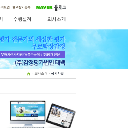
가
수행실적
회사소개
가
무형자산·법인전환
공지사항
자산재평가
업무분야
상속·증여
조직도
보상평가
인원현황
제휴사보기
회사소개
공지사항
오시는길