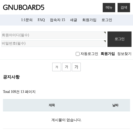
메뉴
검색
1:1문의
FAQ
접속자 15
새글
회원가입
로그인
회
원
로
그
자동로그인
회원가입
정보찾기
인
공지사항
Total 109건
13 페이지
제목
날짜
게시물이 없습니다.