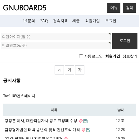
메뉴
검색
1:1문의
FAQ
접속자 8
새글
회원가입
로그인
회
원
로
그
자동로그인
회원가입
정보찾기
인
공지사항
Total 109건
6 페이지
제목
날짜
강정훈 이사, 대한적십자사 공로 표창패 수상
12-31
감정평가법인 태백 송년회 및 비전선포식 개최
12-28
(주)전국개발정보 지존과 MOU체결
10-29